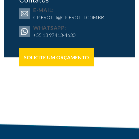
E-MAIL:
GPIEROTTI@GPIEROTTI.COM.BR
WHATSAPP:
+55 13 97413-4630
SOLICITE UM ORÇAMENTO