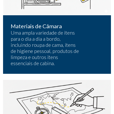
Materiais de Câmara
Uma ampla variedade de itens
para o dia a dia a bordo,
incluindo roupa de cama, itens
de higiene pessoal, produtos de
limpeza e outros itens
essenciais de cabina.