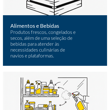
Alimentos e Bebidas
Produtos frescos, congelados e
secos, além de uma seleção de
bebidas para atender às
necessidades culinárias de
navios e plataformas.