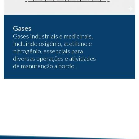
Gases
Gases industriais e medicinais,
incluindo oxigênio, acetileno e
nitrogênio, essenciais para
diversas operações e atividades
de manutenção a bordo.