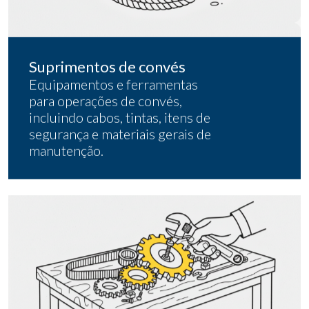
Suprimentos de convés
Equipamentos e ferramentas
para operações de convés,
incluindo cabos, tintas, itens de
segurança e materiais gerais de
manutenção.