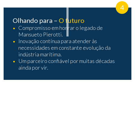
4
Olhando para –
O futuro
Compromisso em honrar o legado de
Mansueto Pierotti.
Inovação contínua para atender às
necessidades em constante evolução da
indústria marítima.
Um parceiro confiável por muitas décadas
ainda por vir.